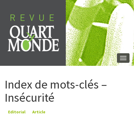
Aller
directement
au
contenu
Togg
navi
Index de mots-clés –
Insécurité
Editorial
Article