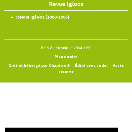
Revue Igloos
Revue Igloos (1960-1985)
ISSN électronique 2804-3359
Plan du site
Créé et hébergé par Chapitre 9
—
Édité avec Lodel
—
Accès
réservé