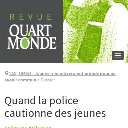
Aller
directement
au
contenu
Togg
navi
142 | 1992/1
:
Jeunes rencontreraient monde pour un
avenir commun
>
Dossier
Quand la police
cautionne des jeunes