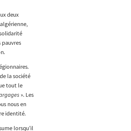
aux deux
 algérienne,
solidarité
s pauvres
on.
égionnaires.
de la société
e tout le
largages
». Les
us nous en
e identité.
sume lorsqu’il