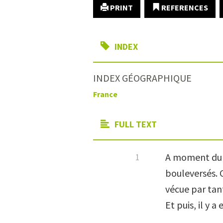
PRINT
REFERENCES
INDEX
INDEX GÉOGRAPHIQUE
France
FULL TEXT
A moment du m
bouleversés. 
vécue par tant
Et puis, il y a