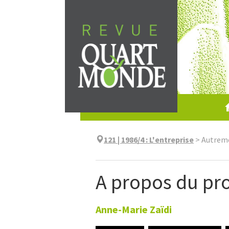
Skip
to
content
121 | 1986/4
:
L'entreprise
>
Autrem
A propos du pr
Anne-Marie
Zaïdi