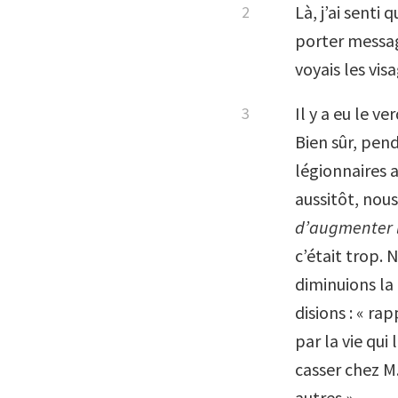
Là, j’ai senti
porter message
voyais les vis
Il y a eu le ver
Bien sûr, pen
légionnaires a
aussitôt, nou
d’augmenter l
c’était trop. 
diminuions la
disions : « ra
par la vie qui
casser chez M
autres »