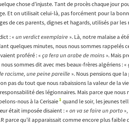
 quelque chose d’injuste. Tant de procès chaque jour po
. Et on utilisait celui-là, pas forcément pour la bonn
ages de ces parents, dignes et hagards, utilisés par les
dict : «
un verdict exemplaire
». Là, notre malaise a été 
dant quelques minutes, nous nous sommes rappelés ce
vaient proféré : «
ça fera un arabe de moins
». Mais p
s nous sommes dit avec mes beaux-frères algériens : «
e racisme, une peine pareille
». Nous pensions que la 
Non pas du tout que nous rabaissions la valeur de la vie
 responsabilité des légionnaires. Mais parce que nous 
1
ppelons-nous à la Cerisaie
quand le soir, les jeunes te
 leur était imposée disaient : «
on va se faire un porto
»,
.R parce qu’il apparaissait comme encore plus faible q