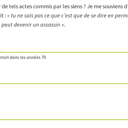
er de tels actes commis par les siens ? Je me souvien
t : «
tu ne sais pas ce que c’est que de se dire en pe
s peut devenir un assassin
».
émoli dans les années 70