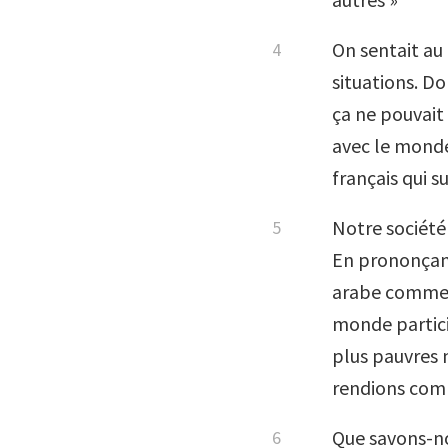
On sentait au
situations. Do
ça ne pouvait
avec le monde 
français qui s
Notre société
En prononçant
arabe comme d
monde partici
plus pauvres n
rendions comp
Que savons-no