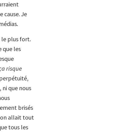
urraient
e cause. Je
 médias.
le plus fort.
 que les
resque
ça risque
perpétuité,
, ni que nous
nous
llement brisés
 on allait tout
ue tous les