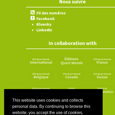
Nous suivre
Fil des numéros
Facebook
Bluesky
Linkedin
In collaboration with
This website uses cookies and collects
personal data. By continuing to browse this
website, you accept the use of cookies.