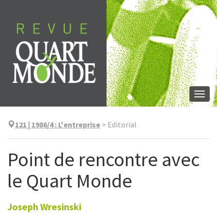
Skip
to
content
Togg
navi
121 | 1986/4
:
L'entreprise
>
Editorial
Point de rencontre avec
le Quart Monde
Joseph
Wresinski