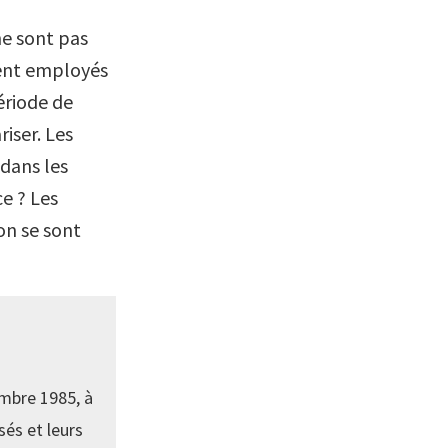
ne sont pas
vent employés
ériode de
riser. Les
 dans les
e ? Les
on se sont
mbre 1985, à
sés et leurs