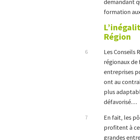
demandant que
formation aux
L’inégali
Région
Les Conseils 
régionaux de 
entreprises po
ont au contra
plus adaptable
défavorisé…
En fait, les p
profitent à ce
grandes entrep