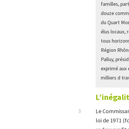
familles, par
douze commiss
du Quart Mond
élus locaux, 
tous horizons
Région Rhône
Palluy, prés
exprimé aux 
milliers d tr
L’inégali
Le Commissari
loi de 1971 (