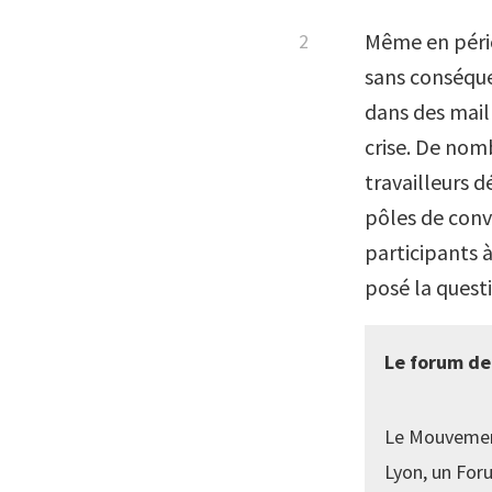
Même en pério
sans conséque
dans des maill
crise. De nomb
travailleurs 
pôles de conv
participants 
posé la questi
Le forum de
Le Mouvement
Lyon, un Foru