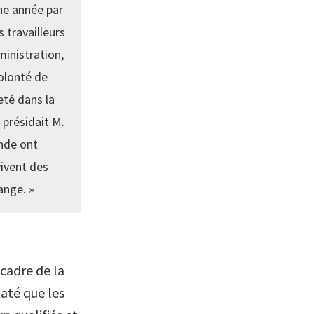
une année par
 travailleurs
ministration,
volonté de
eté dans la
présidait M.
onde ont
vivent des
ange. »
cadre de la
taté que les