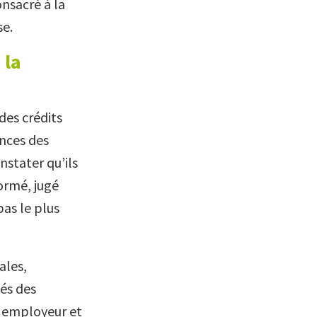
nsacré à la
se.
 la
des crédits
ences des
nstater qu’ils
formé, jugé
pas le plus
ales,
iés des
me employeur et