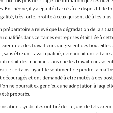
nt dix fois plus des stages de formation que les ouvrier
 En théorie, il y a égalité d’accès à ce dispositif de f
égalité, très forte, profite à ceux qui sont déjà les plus
 préparatoire a relevé que la dégradation de la situa
eu qualifiés dans certaines entreprises était liée à ce
 exemple : des travailleurs rangeaient des bouteilles 
, sans être un travail qualifié, demandait un certain sa
 introduit des machines sans que les travailleurs soie
itif ; certains, ayant le sentiment de perdre la maîtri
ont découragés et ont demandé à être mutés à des pos
l’on ne pourrait exiger d’eux une adaptation à laquelle
s été préparés.
anisations syndicales ont tiré des leçons de tels exem