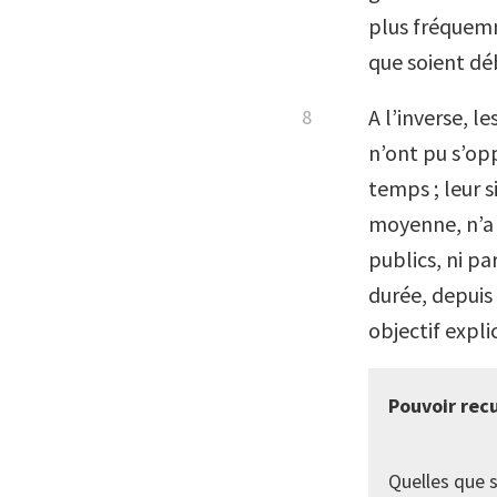
plus fréquemm
que soient dé
A l’inverse, l
n’ont pu s’op
temps ; leur s
moyenne, n’a é
publics, ni pa
durée, depuis
objectif expli
Pouvoir recu
Quelles que s