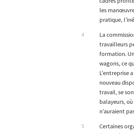
cadres profite
les manœuvres.
pratique, l’in
La commission
travailleurs p
formation. Un
wagons, ce qui
L’entreprise a
nouveau dispos
travail, se s
balayeurs, où 
n’auraient pa
Certaines org