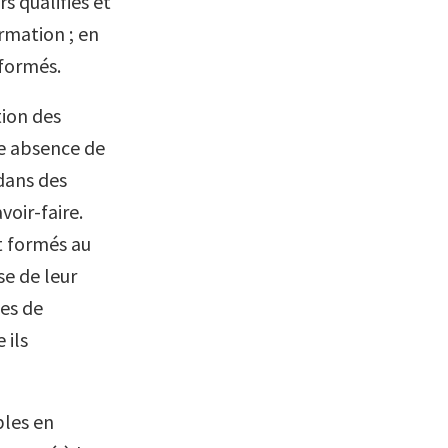
s qualifiés et
ormation ; en
 formés.
tion des
tte absence de
dans des
voir-faire.
nt formés au
se de leur
tes de
 ils
ples en