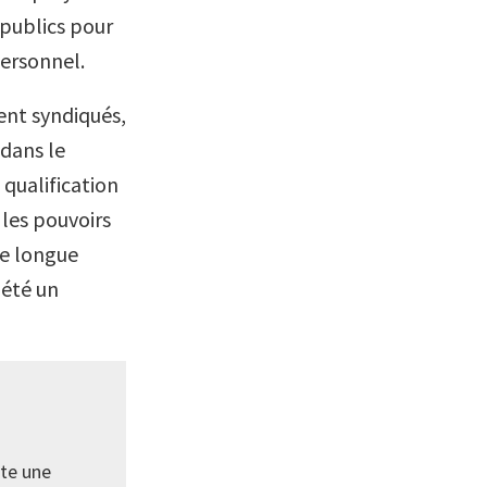
 publics pour
personnel.
ment syndiqués,
 dans le
 qualification
 les pouvoirs
de longue
 été un
ste une