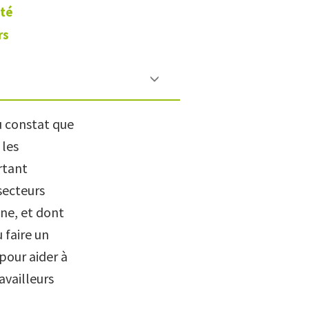
ité
rs
u constat que
 les
rtant
secteurs
ne, et dont
 faire un
pour aider à
availleurs