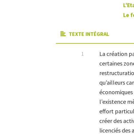
L’Et
Le f
TEXTE INTÉGRAL
La création p
certaines zon
restructurati
qu’ailleurs ca
économiques a
l’existence mê
effort partic
créer des acti
licenciés des 