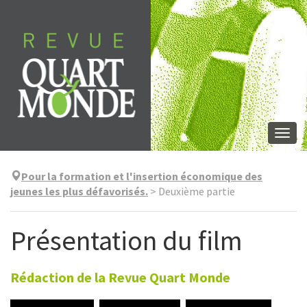
Aller
directement
au
contenu
Togg
navi
Pour la formation et l'insertion économique des
jeunes les plus défavorisés.
>
Deuxième partie
Présentation du film
Rédaction de la Revue Quart Monde