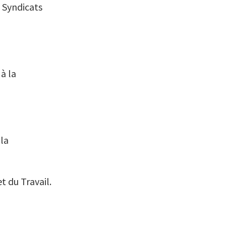
s Syndicats
 à la
 la
t du Travail.