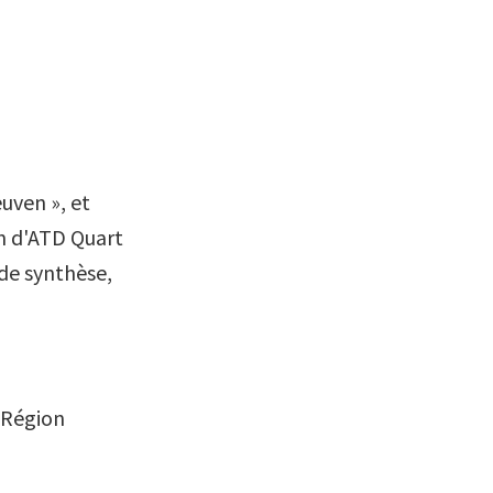
euven », et
on d'ATD Quart
de synthèse,
 Région