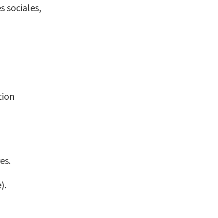
 sociales,
tion
es.
).