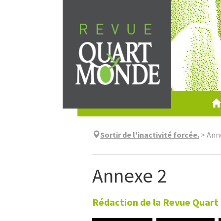
Aller
directement
au
contenu
Sortir de l'inactivité forcée.
>
Ann
Annexe 2
Rédaction de la Revue Quar