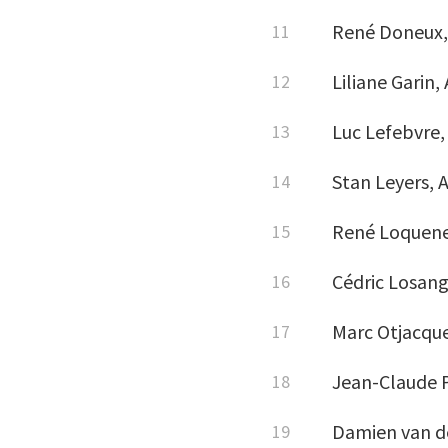
René
Doneux
Liliane Garin
Luc Lefebvre,
Stan Leyers
,
A
René Loquene
Cédric
Losange
Marc Otjacque
Jean-Claude P
Damien van
d