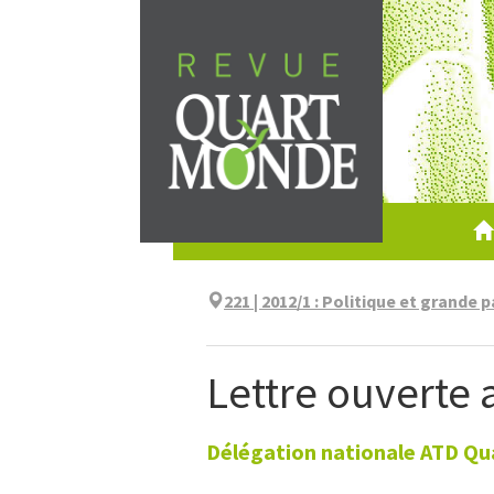
Aller
directement
au
contenu
221 | 2012/1
:
Politique et grande p
Lettre ouverte 
Délégation nationale ATD Qu