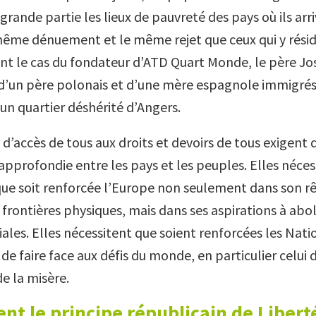
grande partie les lieux de pauvreté des pays où ils arri
même dénuement et le même rejet que ceux qui y résid
nt le cas du fondateur d’ATD Quart Monde, le père J
 d’un père polonais et d’une mère espagnole immigré
un quartier déshérité d’Angers.
 d’accès de tous aux droits et devoirs de tous exigent
approfondie entre les pays et les peuples. Elles néces
e soit renforcée l’Europe non seulement dans son r
frontières physiques, mais dans ses aspirations à aboli
iales. Elles nécessitent que soient renforcées les Nati
de faire face aux défis du monde, en particulier celui 
de la misère.
nt le principe républicain de Libert