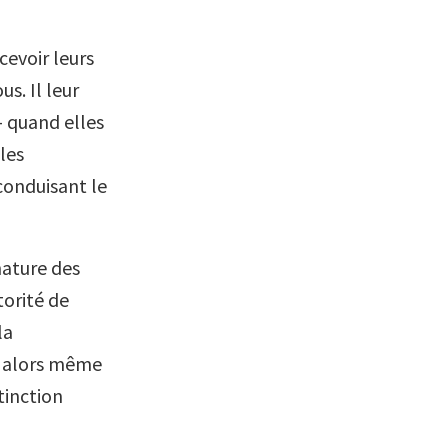
evoir leurs
s. Il leur
 quand elles
les
conduisant le
nature des
torité de
la
e, alors même
tinction