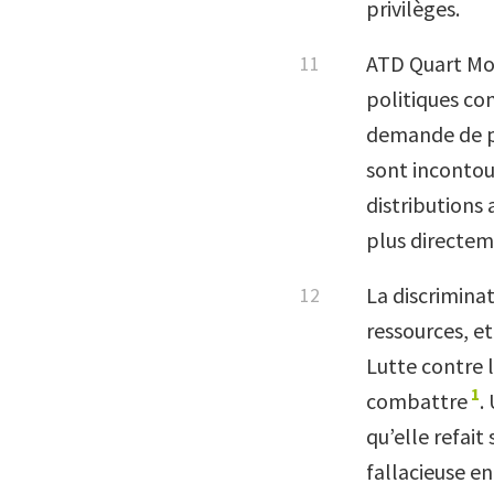
privilèges.
ATD Quart Mon
politiques co
demande de pe
sont incontou
distributions
plus directem
La discriminat
ressources, e
Lutte contre l
1
combattre
.
qu’elle refait
fallacieuse en