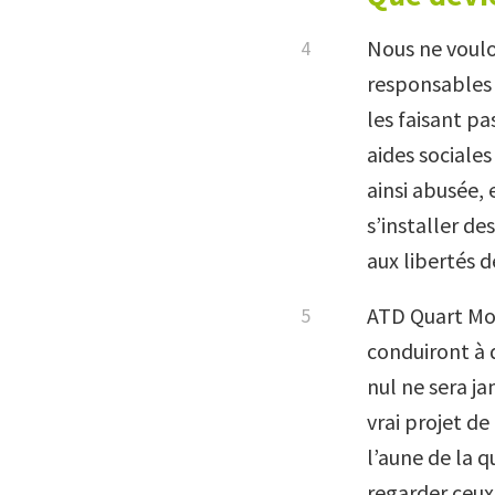
Nous ne voulon
responsables 
les faisant p
aides sociales
ainsi abusée, 
s’installer de
aux libertés d
ATD Quart Mon
conduiront à 
nul ne sera ja
vrai projet de
l’aune de la q
regarder ceux