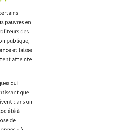
certains
us pauvres en
ofiteurs des
ion publique,
ance et laisse
ortent atteinte
ques qui
ntissant que
rivent dans un
société à
pose de
sonnes « à