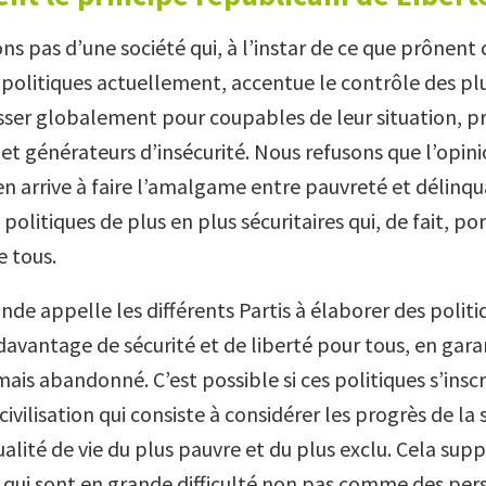
s pas d’une société qui, à l’instar de ce que prônent 
politiques actuellement, accentue le contrôle des pl
asser globalement pour coupables de leur situation, pr
 et générateurs d’insécurité. Nous refusons que l’opin
en arrive à faire l’amalgame entre pauvreté et délinqu
s politiques de plus en plus sécuritaires qui, de fait, p
e tous.
de appelle les différents Partis à élaborer des politi
davantage de sécurité et de liberté pour tous, en gara
mais abandonné. C’est possible si ces politiques s’insc
 civilisation qui consiste à considérer les progrès de la 
ualité de vie du plus pauvre et du plus exclu. Cela sup
 qui sont en grande difficulté non pas comme des per