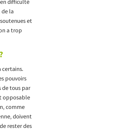
n difficulté
 de la
e soutenues et
on a trop
?
 certains.
es pouvoirs
s de tous par
oit opposable
ion, comme
yenne, doivent
de rester des