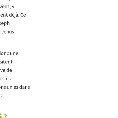
vent, y
ent déjà. Ce
oseph
s venus
 donc une
sitent
êve de
r les
ons unies dans
de
é ?