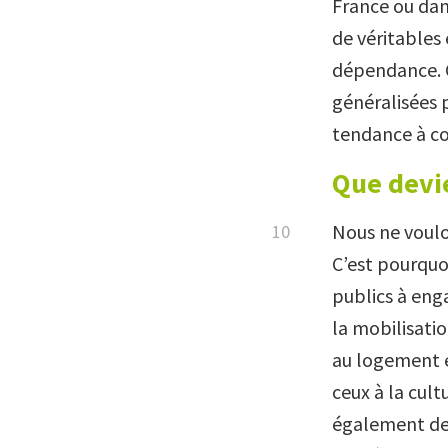
France ou dan
de véritables
dépendance. Ce
généralisées p
tendance à c
Que devie
Nous ne voulon
C’est pourquoi
publics à enga
la mobilisati
au logement e
ceux à la cult
également dev