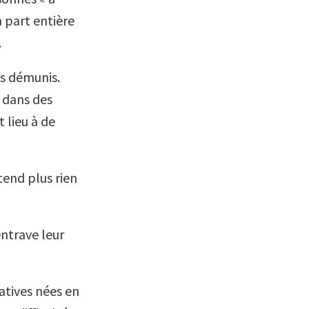
à part entière
.
us démunis.
 dans des
 lieu à de
tend plus rien
ntrave leur
atives nées en