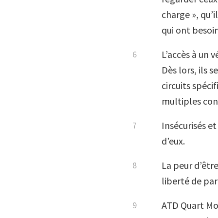
charge », qu’i
qui ont besoin
L’accès à un 
Dès lors, ils
circuits spéci
multiples con
Insécurisés et
d’eux.
La peur d’êtr
liberté de pa
ATD Quart Mon