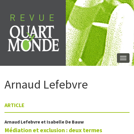
Aller
directement
au
contenu
Togg
navi
Arnaud
Lefebvre
ARTICLE
Arnaud
Lefebvre
et
Isabelle
De Bauw
Médiation et exclusion : deux termes