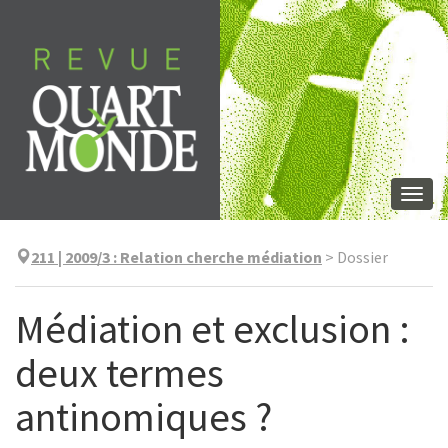
Aller
directement
au
contenu
Togg
navi
211 | 2009/3
:
Relation cherche médiation
>
Dossier
Médiation et exclusion :
deux termes
antinomiques ?