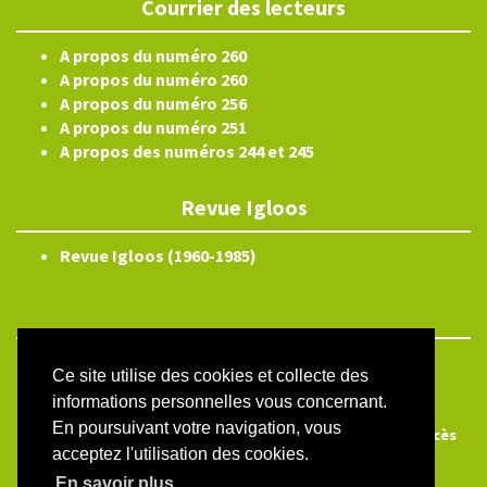
Courrier des lecteurs
A propos du numéro 260
A propos du numéro 260
A propos du numéro 256
A propos du numéro 251
A propos des numéros 244 et 245
Revue Igloos
Revue Igloos (1960-1985)
ISSN électronique 2804-3359
Ce site utilise des cookies et collecte des
Plan du site
informations personnelles vous concernant.
En poursuivant votre navigation, vous
Créé et hébergé par Chapitre 9
—
Édité avec Lodel
—
Accès
acceptez l'utilisation des cookies.
réservé
En savoir plus