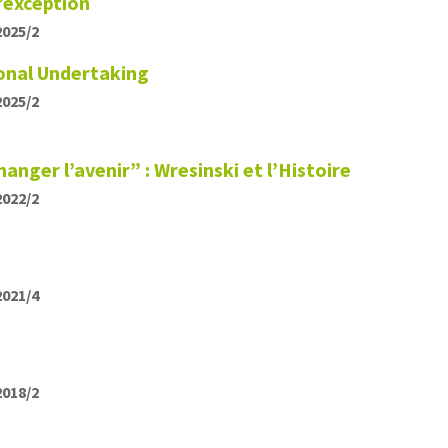
’exception
2025/2
onal Undertaking
2025/2
nger l’avenir” : Wresinski et l’Histoire
2022/2
s
2021/4
2018/2