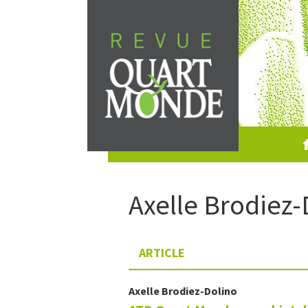
Skip
to
content
Axelle
Brodiez-
ARTICLE
Axelle
Brodiez-Dolino