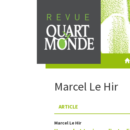
Aller
directement
au
contenu
Marcel
Le Hir
ARTICLE
Marcel
Le Hir