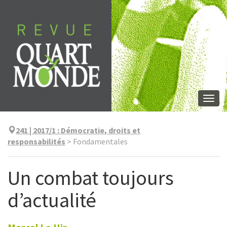
Aller
directement
au
contenu
Togg
navi
241 | 2017/1
:
Démocratie, droits et
responsabilités
>
Fondamentales
Un combat toujours
d’actualité