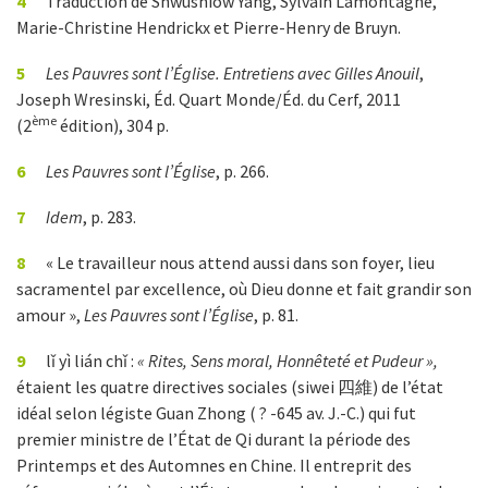
4
Traduction de Shwushiow Yang, Sylvain Lamontagne,
Marie-Christine Hendrickx et Pierre-Henry de Bruyn.
5
Les Pauvres sont l’Église. Entretiens avec Gilles Anouil
,
Joseph Wresinski, Éd. Quart Monde/Éd. du Cerf, 2011
ème
(2
édition), 304 p.
6
Les Pauvres sont l’Église
, p. 266.
7
Idem
, p. 283.
8
« Le travailleur nous attend aussi dans son foyer, lieu
sacramentel par excellence, où Dieu donne et fait grandir son
amour »,
Les Pauvres sont l’Église
, p. 81.
9
lǐ yì lián chǐ :
« Rites, Sens moral, Honnêteté et Pudeur »
,
étaient les quatre directives sociales (siwei 四維) de l’état
idéal selon légiste Guan Zhong ( ? -645 av. J.-C.) qui fut
premier ministre de l’État de Qi durant la période des
Printemps et des Automnes en Chine. Il entreprit des