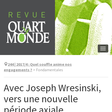
Aller
directement
au
contenu
Togg
navi
244 | 2017/4
:
Quel souffle anime nos
engagements ?
>
Fondamentales
Avec Joseph Wresinski,
vers une nouvelle
période axiale