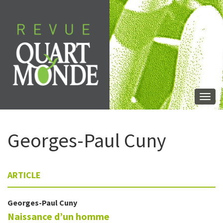
Aller
directement
au
contenu
Togg
navi
Georges-Paul
Cuny
ARTICLE
Georges-Paul
Cuny
Naissance d’un homme