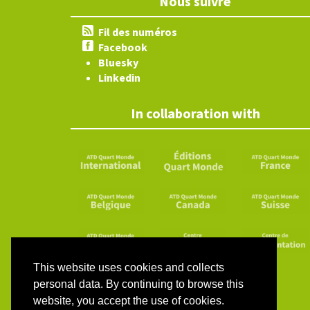
Nous suivre
Fil des numéros
Facebook
Bluesky
Linkedin
In collaboration with
This website uses cookies and collects
personal data. By continuing to browse this
website, you accept the use of cookies.