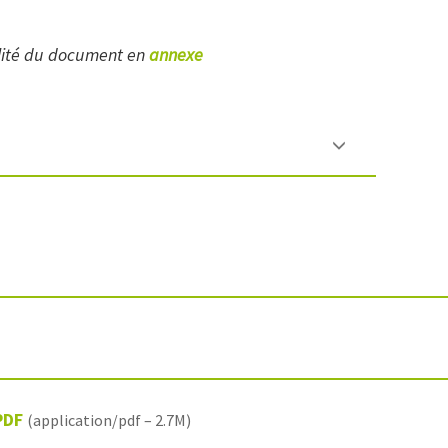
lité du document en
annexe
PDF
(application/pdf – 2.7M)