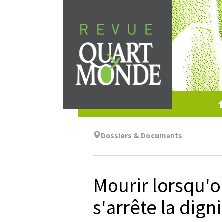
Skip
to
content
Dossiers & Documents
Mourir lorsqu'o
s'arrête la dign