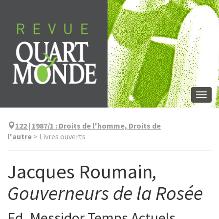
Aller
directement
au
contenu
Togg
navi
122 | 1987/1
:
Droits de l'homme, Droits de
l'autre
>
Livres ouverts
Jacques Roumain
,
Gouverneurs de la Rosée
Ed. Messidor Temps Actuels,