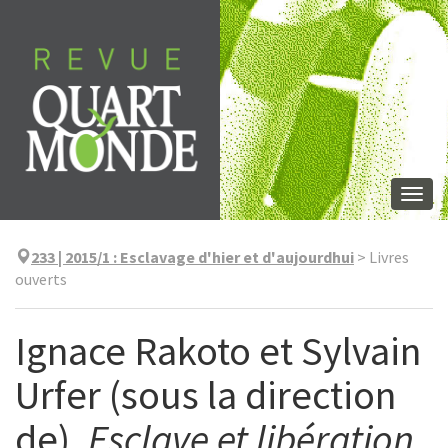
Aller
directement
au
contenu
Togg
navi
233 | 2015/1
:
Esclavage d'hier et d'aujourdhui
>
Livres
ouverts
Ignace Rakoto et Sylvain
Urfer (sous la direction
de),
Esclave et libération