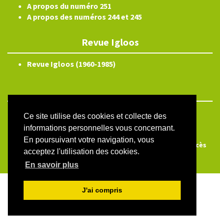
A propos du numéro 251
A propos des numéros 244 et 245
Revue Igloos
Revue Igloos (1960-1985)
ISSN électronique 2804-3359
Ce site utilise des cookies et collecte des
informations personnelles vous concernant.
Plan du site
En poursuivant votre navigation, vous
Créé et hébergé par Chapitre 9
—
Édité avec Lodel
—
Accès
acceptez l'utilisation des cookies.
réservé
En savoir plus
J'ai compris