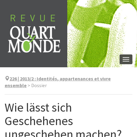
Aller
directement
au
contenu
Togg
navi
226 | 2013/2
:
Identités, appartenances et vivre
ensemble
>
Dossier
Wie lässt sich
Geschehenes
ungeschehen machen?