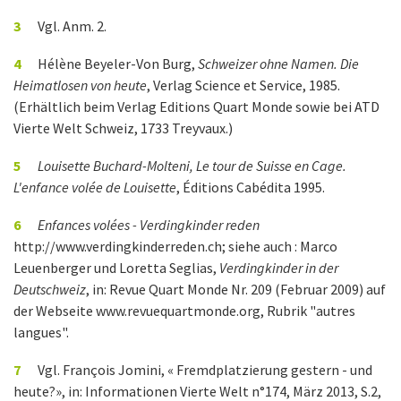
3
Vgl. Anm. 2.
4
Hélène Beyeler-Von Burg,
Schweizer ohne Namen.
Die
Heimatlosen von heute
, Verlag Science et Service, 1985.
(Erhältlich beim Verlag Editions Quart Monde sowie bei ATD
Vierte Welt Schweiz, 1733 Treyvaux.)
5
Louisette Buchard-Molteni, Le tour de Suisse en Cage.
L'enfance volée de Louisette
, Éditions Cabédita 1995.
6
Enfances volées - Verdingkinder reden
http://www.verdingkinderreden.ch; siehe auch : Marco
Leuenberger und Loretta Seglias,
Verdingkinder in der
Deutschweiz
, in: Revue Quart Monde Nr. 209 (Februar 2009) auf
der Webseite
www.revuequartmonde.org, Rubrik "autres
langues".
7
Vgl. François Jomini, « Fremdplatzierung gestern - und
heute?», in: Informationen Vierte Welt n°174, März 2013, S.2,