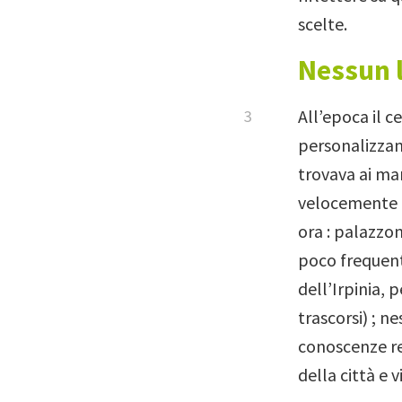
scelte.
Nessun l
All’epoca il c
personalizzan
trovava ai mar
velocemente e
ora : palazzo
poco frequent
dell’Irpinia, 
trascorsi) ; n
conoscenze r
della città e 