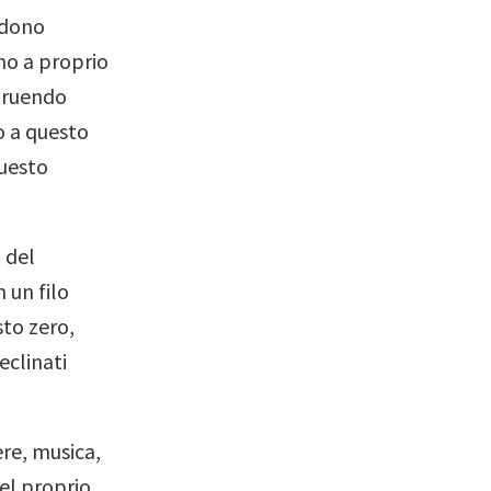
ndono
no a proprio
struendo
o a questo
questo
 del
 un filo
sto zero,
eclinati
re, musica,
del proprio