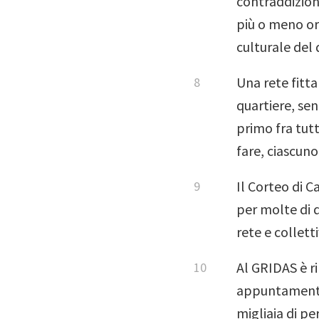
contraddizioni
più o meno or
culturale del 
Una rete fitta
quartiere, sen
primo fra tut
fare, ciascuno
Il Corteo di 
per molte di q
rete e collett
Al GRIDAS è ri
appuntamento,
migliaia di p