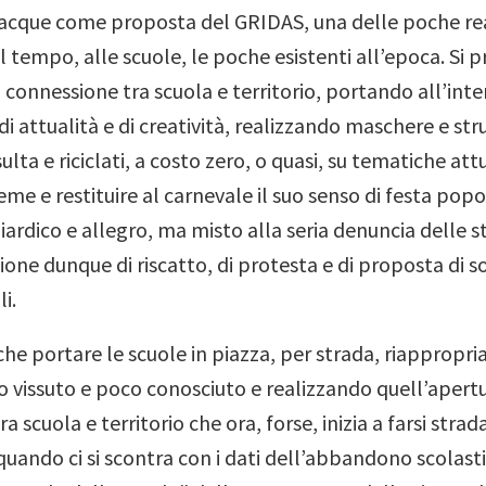
nacque come proposta del GRIDAS, una delle poche re
l tempo, alle scuole, le poche esistenti all’epoca.
Si p
 connessione tra scuola e territorio, portando all’inte
di attualità e di creatività, realizzando maschere e st
sulta e riciclati, a costo zero, o quasi, su tematiche att
eme e restituire al carnevale il suo senso di festa popo
rdico e allegro, ma misto alla seria denuncia delle s
ione dunque di riscatto, di protesta e di proposta di so
i.
che portare le scuole in piazza, per strada, riappropri
co vissuto e poco conosciuto e realizzando quell’apert
a scuola e territorio che ora, forse, inizia a farsi stra
 quando ci si scontra con i dati dell’abbandono scolast