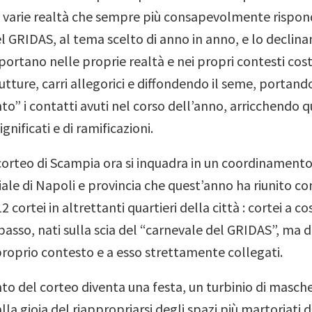
e varie realtà che sempre più consapevolmente rispo
el GRIDAS, al tema scelto di anno in anno, e lo declina
portano nelle proprie realtà e nei propri contesti co
tture, carri allegorici e diffondendo il seme, portand
” i contatti avuti nel corso dell’anno, arricchendo 
nificati e di ramificazioni.
 corteo di Scampia ora si inquadra in un coordinamento
ale di Napoli e provincia che quest’anno ha riunito con
cortei in altrettanti quartieri della città : cortei a co
 basso, nati sulla scia del “carnevale del GRIDAS”, ma d
proprio contesto e a esso strettamente collegati.
to del corteo diventa una festa, un turbinio di masche
alla gioia del riappropriarsi degli spazi più martoriati 