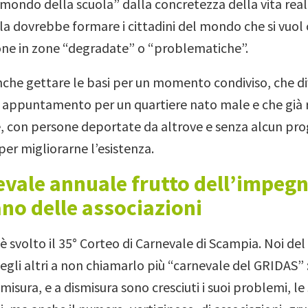
“mondo della scuola” dalla concretezza della vita rea
la dovrebbe formare i cittadini del mondo che si vuol 
ne in zone “degradate” o “problematiche”.
nche gettare le basi per un momento condiviso, che d
n appuntamento per un quartiere nato male e che già r
, con persone deportate da altrove e senza alcun pr
per migliorarne l’esistenza.
evale annuale frutto dell’impeg
no delle associazioni
è svolto il 35° Corteo di Carnevale di Scampia. Noi del
egli altri a non chiamarlo più “carnevale del GRIDAS” 
smisura, e a dismisura sono cresciuti i suoi problemi, le