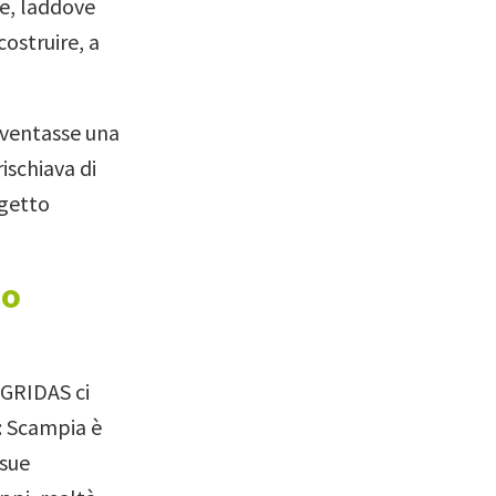
le, laddove
costruire, a
iventasse una
ischiava di
ogetto
no
 GRIDAS ci
: Scampia è
 sue