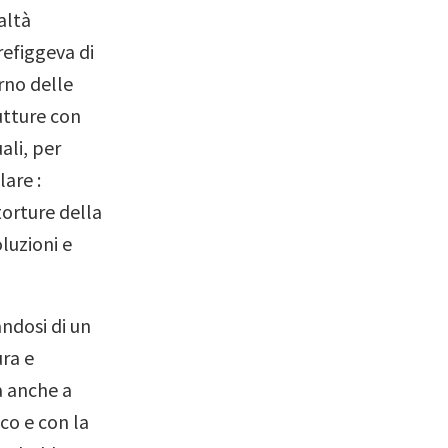
altà
refiggeva di
rno delle
rutture con
uali, per
lare :
torture della
luzioni e
andosi di un
ura e
da anche a
ico e con la