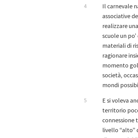
Il carnevale 
associative de
realizzare una
scuole un po’ 
materiali di ri
ragionare insi
momento golia
società, occas
mondi possibil
E si voleva an
territorio po
connessione tr
livello “alto”