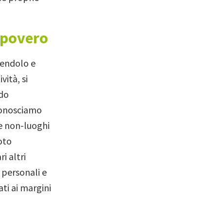
 povero
chendolo e
ità, si
ndo
conosciamo
e non-luoghi
oto
i altri
 personali e
ti ai margini