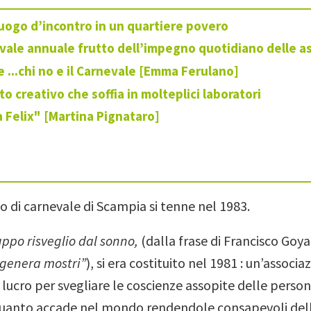
uogo d’incontro in un quartiere povero
vale annuale frutto dell’impegno quotidiano delle as
 ...chi no
e il Carnevale [Emma Ferulano]
to creativo che soffia in molteplici laboratori
 Felix" [Martina Pignataro]
o di carnevale di Scampia si tenne nel 1983.
ppo risveglio dal sonno,
(dalla frase di Francisco Goya
 genera mostri”
), si era costituito nel 1981 : un’associ
 lucro per svegliare le coscienze assopite delle person
 quanto accade nel mondo rendendole consapevoli del