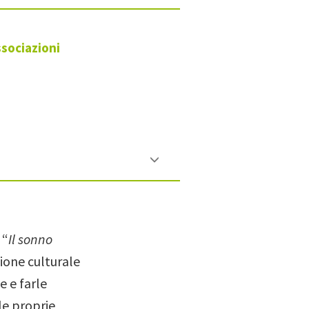
sociazioni
 “
Il sonno
azione culturale
e e farle
le proprie