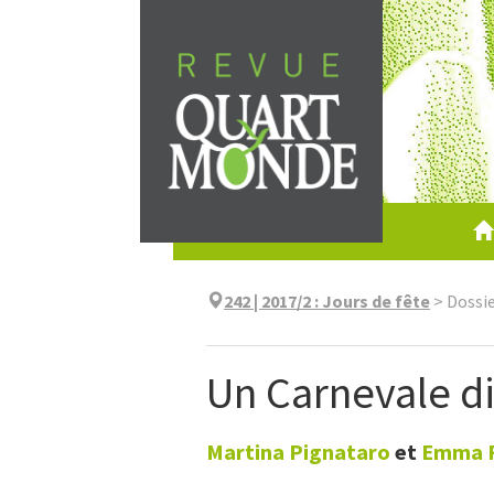
Aller
directement
au
contenu
242 | 2017/2
:
Jours de fête
>
Dossi
Un Carnevale di
Martina
Pignataro
et
Emma