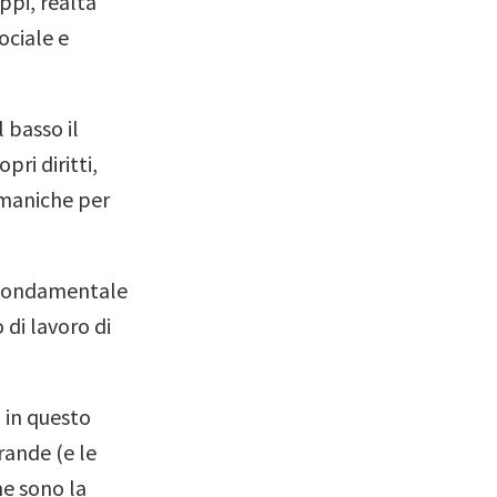
ppi, realtà
ociale e
 basso il
pri diritti,
 maniche per
e fondamentale
 di lavoro di
a in questo
rande (e le
ne sono la