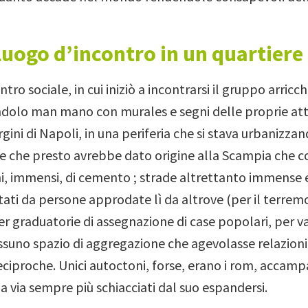
uogo d’incontro in un quartiere
entro sociale, in cui iniziò a incontrarsi il gruppo arric
dolo man mano con murales e segni delle proprie attiv
gini di Napoli, in una periferia che si stava urbanizza
 che presto avrebbe dato origine alla Scampia che 
ni, immensi, di cemento ; strade altrettanto immense 
ati da persone approdate lì da altrove (per il terrem
per graduatorie di assegnazione di case popolari, per var
essuno spazio di aggregazione che agevolasse relazioni
eciproche.
Unici
autoctoni
, forse, erano i rom, accampa
via via sempre più schiacciati dal suo espandersi.