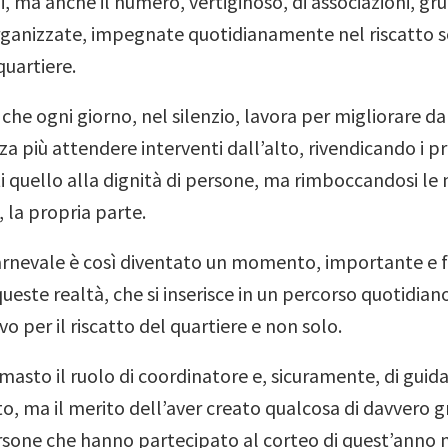
, ma anche il numero, vertiginoso, di associazioni, gru
ganizzate, impegnate quotidianamente nel riscatto s
quartiere.
 che ogni giorno, nel silenzio, lavora per migliorare dal
za più attendere interventi dall’alto, rivendicando i pro
ti quello alla dignità di persone, ma rimboccandosi le
, la propria parte.
Carnevale è così diventato un momento, importante 
ueste realtà, che si inserisce in un percorso quotidiano
ivo per il riscatto del quartiere e non solo.
masto il ruolo di coordinatore e, sicuramente, di guid
 ma il merito dell’aver creato qualcosa di davvero g
ersone che hanno partecipato al corteo di quest’anno 