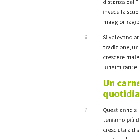
distanza del 
invece la scuo
maggior ragio
Si volevano a
tradizione, u
crescere male
lungimirante 
Un carn
quotidia
Quest’anno si 
teniamo più d
cresciuta a di