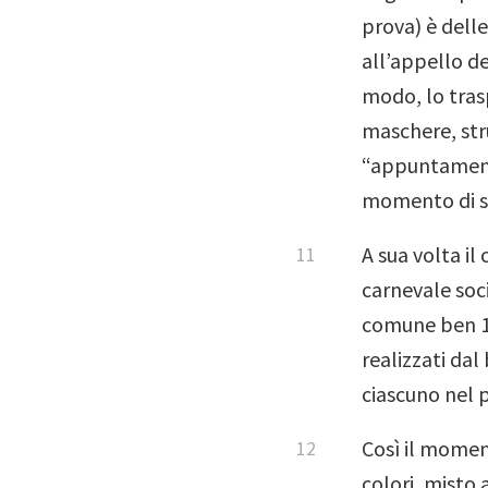
prova) è dell
all’appello d
modo, lo tras
maschere, stru
“appuntamento
momento di sig
A sua volta il
carnevale soci
comune ben 12 
realizzati dal
ciascuno nel 
Così il momen
colori, misto 