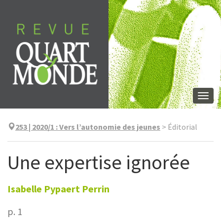
Aller
directement
au
contenu
Togg
navi
253 | 2020/1
:
Vers l’autonomie des jeunes
>
Éditorial
Une expertise ignorée
Isabelle
Pypaert Perrin
p. 1