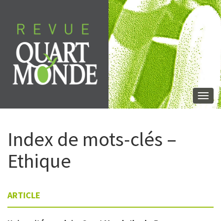
Aller
directement
au
contenu
Togg
navi
Index de mots-clés –
Ethique
ARTICLE