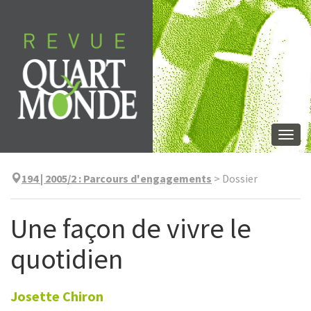
Aller
directement
au
contenu
Togg
navi
194 | 2005/2
:
Parcours d'engagements
>
Dossier
Une façon de vivre le
quotidien
Josette
Chiron