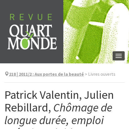
Aller
directement
au
contenu
Togg
navi
218 | 2011/2
:
Aux portes de la beauté
>
Livres ouverts
Patrick Valentin, Julien
Rebillard,
Chômage de
longue durée, emploi