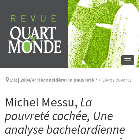
Aller
directement
au
contenu
Togg
navi
192 | 2004/4
:
Reconsidérer la pauvreté ?
>
Livres ouverts
Michel Messu,
La
pauvreté cachée, Une
analyse bachelardienne