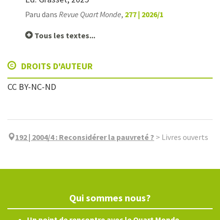
Paru dans
Revue Quart Monde
,
277 | 2026/1
Tous les textes...
DROITS D'AUTEUR
CC BY-NC-ND
192 | 2004/4
:
Reconsidérer la pauvreté ?
>
Livres ouverts
Qui sommes nous?
Un point de rencontre avec le Quart Monde