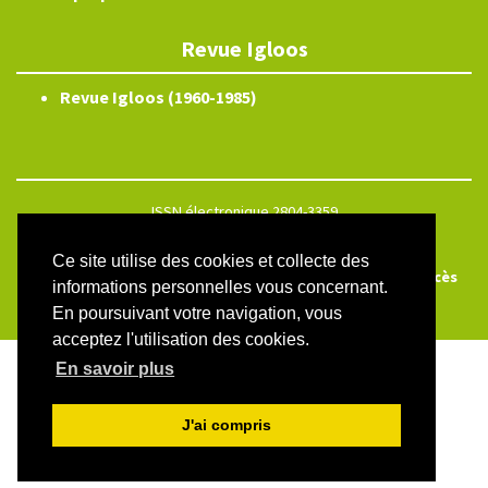
Revue Igloos
Revue Igloos (1960-1985)
ISSN électronique 2804-3359
Plan du site
Ce site utilise des cookies et collecte des
Créé et hébergé par Chapitre 9
—
Édité avec Lodel
—
Accès
informations personnelles vous concernant.
réservé
En poursuivant votre navigation, vous
acceptez l'utilisation des cookies.
En savoir plus
J'ai compris