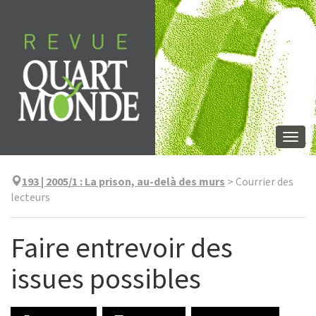
Aller
directement
au
contenu
Togg
navi
193 | 2005/1
:
La prison, au-delà des murs
>
Courrier des
lecteurs
Faire entrevoir des
issues possibles