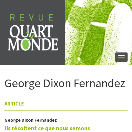
Aller
directement
au
contenu
Togg
navi
George
Dixon Fernandez
ARTICLE
George
Dixon Fernandez
Ils récoltent ce que nous semons