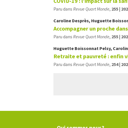
COVID-19 : l’impact sur la sa
Paru dans
Revue Quart Monde
,
255 | 20
Caroline
Desprès
,
Huguette
Boisso
Accompagner un proche dans l
Paru dans
Revue Quart Monde
,
255 | 20
Huguette
Boissonnat Pelsy
,
Caroli
Retraite et pauvreté : enfin vi
Paru dans
Revue Quart Monde
,
254 | 20
Qui sommes nous?