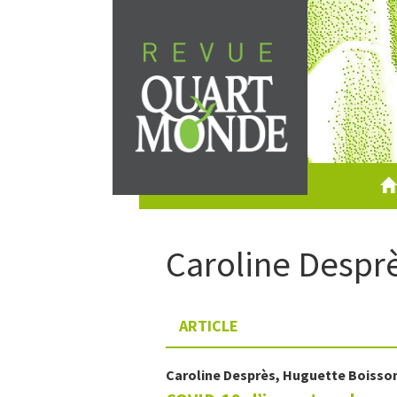
Aller
directement
au
contenu
Caroline
Despr
ARTICLE
Caroline
Desprès
,
Huguette
Boisso