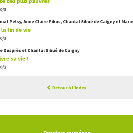
nté des plus pauvres
20/3
nnat Pelsy
,
Anne Claire
Pikus
,
Chantal
Sibué de Caigny
et
Mari
a fin de vie
20/3
ne
Desprès
et
Chantal
Sibué de Caigny
vre sa vie !
20/2
Retour à l’index
Derniers numéros