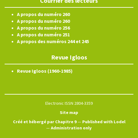
Courrier des lecteurs
A propos du numéro 260
A propos du numéro 260
A propos du numéro 256
A propos du numéro 251
A propos des numéros 244 et 245
Revue Igloos
Revue Igloos (1960-1985)
Electronic ISSN 2804-3359
Site map
Créé et hébergé par Chapitre 9
—
Published with Lodel
—
Administration only