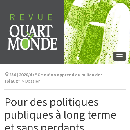
Skip
to
content
Togg
navi
256 | 2020/4
:
“Ce qu’on apprend au milieu des
fléaux”
>
Dossier
Pour des politiques
publiques à long terme
et sans perdants