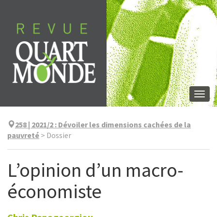
Aller
directement
au
contenu
Togg
navi
258 | 2021/2
:
Dévoiler les dimensions cachées de la
pauvreté
>
Dossier
L’opinion d’un macro-
économiste