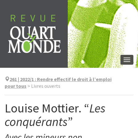
Aller
directement
au
contenu
Togg
navi
261 | 2022/1
:
Rendre effectif le droit à l’emploi
pour tous
>
Livres ouverts
Louise Mottier. “
Les
conquérants
”
Avec les mineurs non