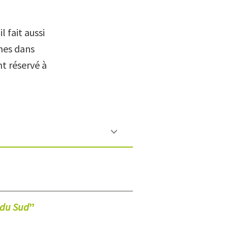
l fait aussi
unes dans
nt réservé à
 du Sud
”