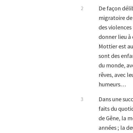
De façon délib
migratoire de 
des violences 
donner lieu à 
Mottier est a
sont des enfa
du monde, av
rêves, avec l
humeurs…
Dans une succe
faits du quoti
de Gêne, la me
années ; la d