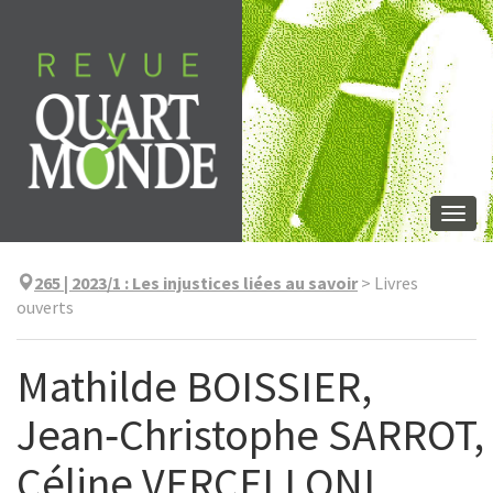
Skip
to
content
Togg
navi
265 | 2023/1
:
Les injustices liées au savoir
>
Livres
ouverts
Mathilde BOISSIER,
Jean‑Christophe SARROT,
Céline VERCELLONI