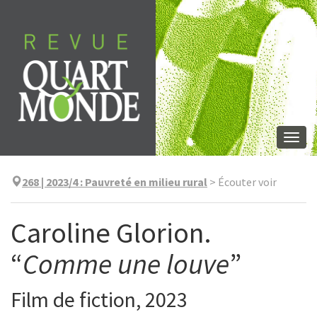
Aller
directement
au
contenu
Togg
navi
268 | 2023/4
:
Pauvreté en milieu rural
>
Écouter voir
Caroline Glorion.
“
Comme une louve
”
Film de fiction, 2023