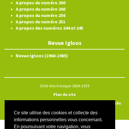
A propos du numéro 260
A propos du numéro 260
A propos du numéro 256
A propos du numéro 251
A propos des numéros 244 et 245
Revue Igloos
Revue Igloos (1960-1985)
ISSN électronique 2804-3359
Plan du site
Créé et hébergé par Chapitre 9
—
Édité avec Lodel
—
Accès
réservé
Ce site utilise des cookies et collecte des
informations personnelles vous concernant.
En poursuivant votre navigation, vous