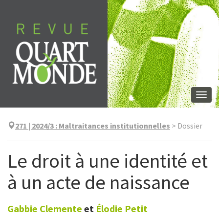
Aller
directement
au
contenu
Togg
navi
271 | 2024/3
:
Maltraitances institutionnelles
>
Dossier
Le droit à une identité et
à un acte de naissance
Gabbie
Clemente
et
Élodie
Petit