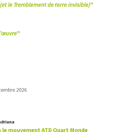
 (et le Tremblement de terre invisible)
”
d’œuvre
”
écembre 2026
driana
ans le mouvement ATD Quart Monde