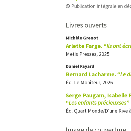
Publication intégrale en d
Livres ouverts
Michèle
Grenot
Arlette Farge. “
Ils ont écr
Metis Presses, 2025
Daniel
Fayard
Bernard Lacharme. “
Le d
Éd. Le Moniteur, 2026
Serge Paugam, Isabelle P
“
Les enfants précieuxses
”
Éd. Quart Monde/D’une Rive à
Image de couverture