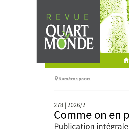
Aller
directement
au
contenu
Numéros parus
278 | 2026/2
Comme on en p
Publication intégral