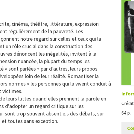
rite, cinéma, théâtre, littérature, expression
tent régulièrement de la pauvreté. Les
açonnent notre regard sur celles et ceux qui la
t un rôle crucial dans la construction des
uvres dénoncent les inégalités, invitent à la
hension nuancée, la plupart du temps les
 « sont parlées » par d’autres, leurs propos
développées loin de leur réalité. Romantiser la
hors normes » les personnes qui la vivent conduit à
t victimes.
Infor
e leurs luttes quand elles prennent la parole en
Crédit
 d’adopter un regard critique sur les
64 p.
ui sont trop souvent absent.e.s des débats, sur
s et toutes sans exception.
Co