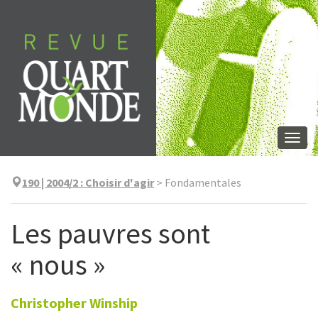
Aller
directement
au
contenu
Togg
navi
190 | 2004/2
:
Choisir d'agir
>
Fondamentales
Les pauvres sont
« nous »
Christopher
Winship