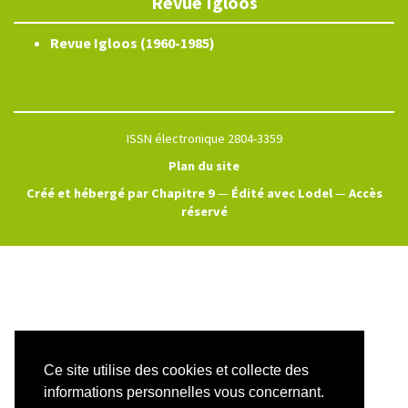
Revue Igloos
Revue Igloos (1960-1985)
ISSN électronique 2804-3359
Plan du site
Créé et hébergé par Chapitre 9
—
Édité avec Lodel
—
Accès
réservé
Ce site utilise des cookies et collecte des
informations personnelles vous concernant.