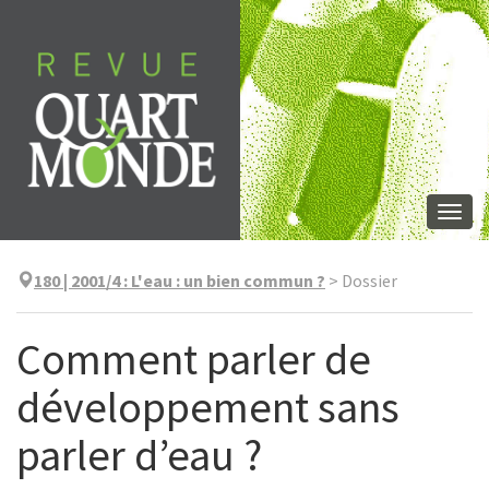
Aller
directement
au
contenu
Togg
navi
180 | 2001/4
:
L'eau : un bien commun ?
>
Dossier
Comment parler de
développement sans
parler d’eau ?