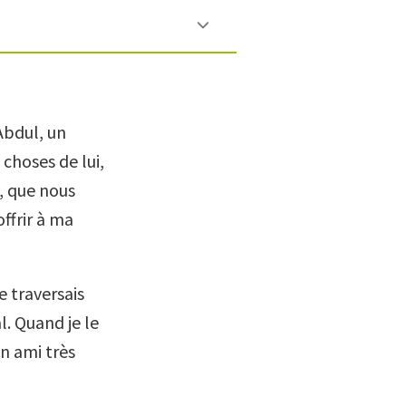
Abdul, un
choses de lui,
, que nous
ffrir à ma
je traversais
. Quand je le
un ami très