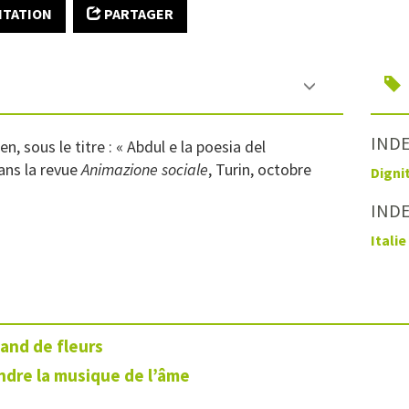
ITATION
PARTAGER
INDE
en, sous le titre : « Abdul e la poesia del
dans la revue
Animazione sociale
, Turin, octobre
Digni
IND
Italie
and de fleurs
dre la musique de l’âme