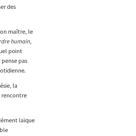
ser des
on maître, le
’ordre humain,
uel point
ne pense pas
uotidienne.
ésie, la
a rencontre
ndément laïque
ible