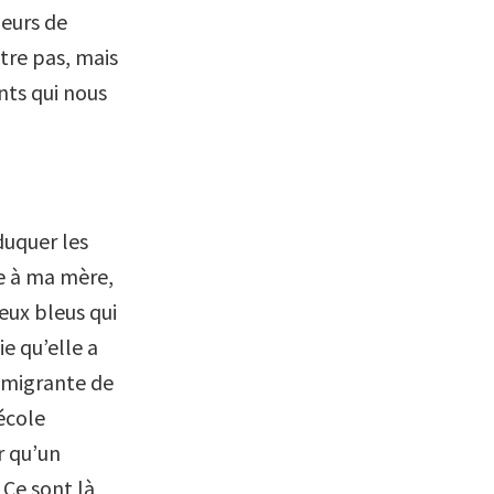
leurs de
être pas, mais
nts qui nous
éduquer les
se à ma mère,
eux bleus qui
ie qu’elle a
 émigrante de
école
r qu’un
 Ce sont là