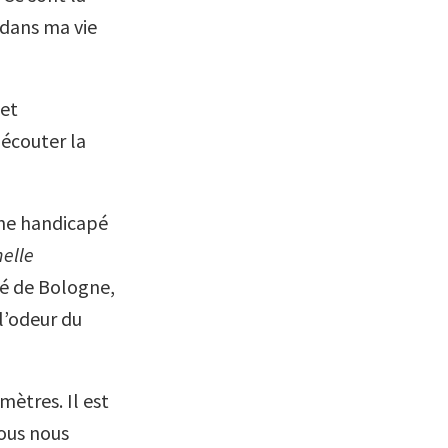
 dans ma vie
 et
 écouter la
une handicapé
nelle
té de Bologne,
 l’odeur du
ètres. Il est
ous nous