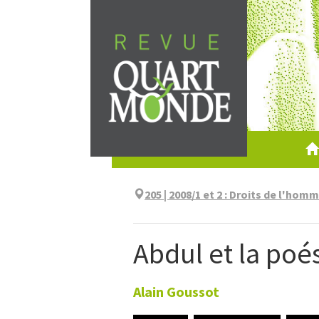
Aller
directement
au
contenu
205 | 2008/1 et 2
:
Droits de l'homm
Abdul et la poé
Alain
Goussot