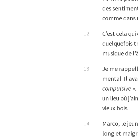
des sentiment
comme dans m
C’est cela qu
quelquefois t
musique de l’â
Je me rappell
mental. Il ava
compulsive ».
un lieu où j’a
vieux bois.
Marco, le jeu
long et maigr