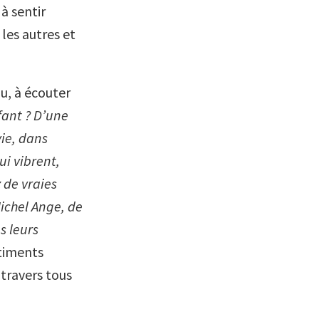
 à sentir
 les autres et
au, à écouter
fant ? D’une
vie, dans
ui vibrent,
 de vraies
Michel Ange, de
s leurs
ntiments
 travers tous