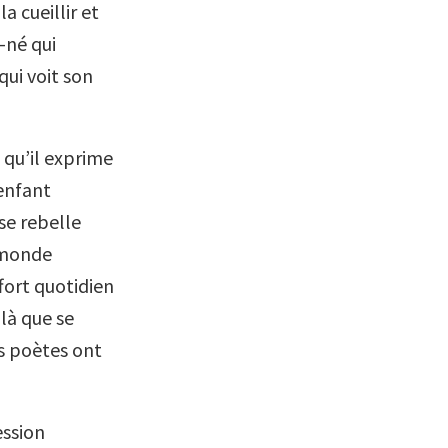
a cueillir et
u-né qui
qui voit son
e qu’il exprime
’enfant
se rebelle
u monde
fort quotidien
 là que se
s poètes ont
ession