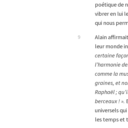
poétique de no
vibrer en lui 
qui nous perm
Alain affirmai
leur monde in
certaine façon,
l’harmonie des
comme la musi
graines, et no
Raphaël ; qu’
berceaux ! ».
E
universels qui
les temps et t