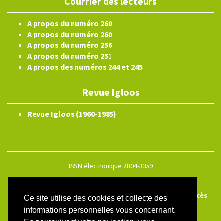
Courrier des lecteurs
A propos du numéro 260
A propos du numéro 260
A propos du numéro 256
A propos du numéro 251
A propos des numéros 244 et 245
Revue Igloos
Revue Igloos (1960-1985)
ISSN électronique 2804-3359
Plan du site
Créé et hébergé par Chapitre 9
—
Édité avec Lodel
—
Accès
Ce site utilise des cookies et collecte des
réservé
informations personnelles vous concernant.