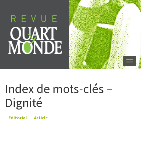
Aller
directement
au
contenu
Togg
navi
Index de mots-clés –
Dignité
Editorial
Article