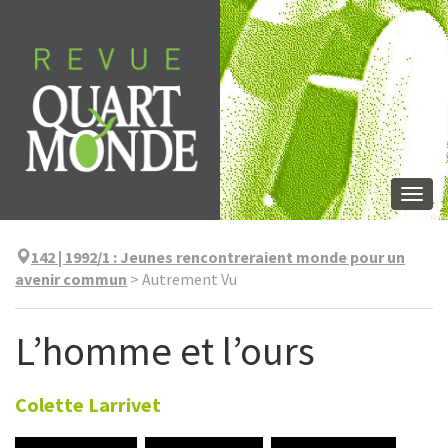
Aller
directement
au
contenu
Togg
navi
142 | 1992/1
:
Jeunes rencontreraient monde pour un
avenir commun
>
Autrement Vu
L’homme et l’ours
Colette
Larrivet