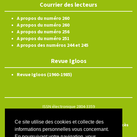
Courrier des lecteurs
A propos du numéro 260
A propos du numéro 260
A propos du numéro 256
A propos du numéro 251
A propos des numéros 244 et 245
Revue Igloos
Revue Igloos (1960-1985)
ISSN électronique 2804-3359
Plan du site
Ce site utilise des cookies et collecte des
Créé et hébergé par Chapitre 9
—
Édité avec Lodel
—
Accès
informations personnelles vous concernant.
réservé
En poursuivant votre navigation, vous