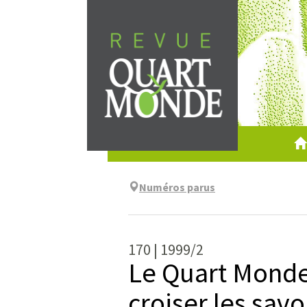
Aller
directement
au
contenu
Numéros parus
170 | 1999/2
Le Quart Monde
croiser les savo