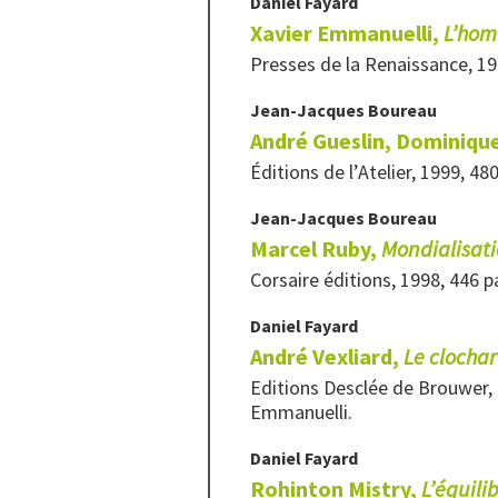
Daniel
Fayard
Xavier Emmanuelli,
L’hom
Presses de la Renaissance, 19
Jean-Jacques
Boureau
André Gueslin, Dominique 
Éditions de l’Atelier, 1999, 48
Jean-Jacques
Boureau
Marcel Ruby,
Mondialisatio
Corsaire éditions, 1998, 446 p
Daniel
Fayard
André Vexliard,
Le clocha
Editions Desclée de Brouwer, 
Emmanuelli.
Daniel
Fayard
Rohinton Mistry,
L’équil