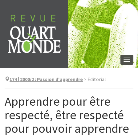
Aller
directement
au
contenu
Togg
navi
174 | 2000/2
:
Passion d'apprendre
>
Editorial
Apprendre pour être
respecté, être respecté
pour pouvoir apprendre