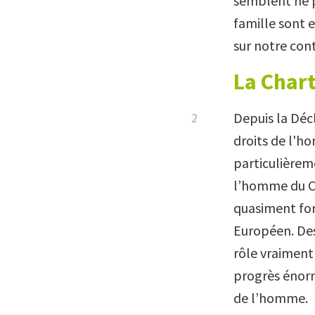
semblent ne p
famille sont 
sur notre cont
La Char
Depuis la Déc
droits de l'
particulièrem
l’homme du Co
quasiment for
Européen. Des
rôle vraiment 
progrès énorme
de l’homme.