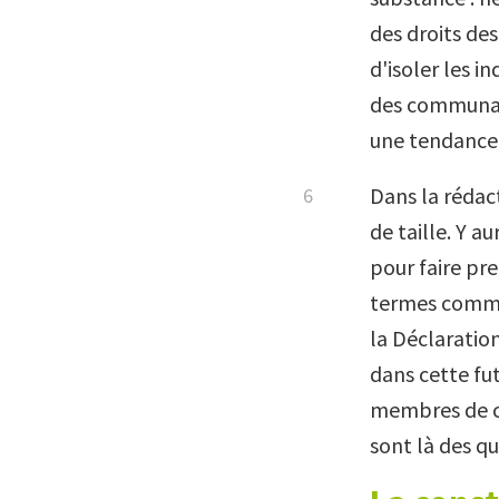
des droits de
d'isoler les i
des communau
une tendance 
Dans la rédac
de taille. Y a
pour faire pr
termes comme 
la Déclaratio
dans cette fu
membres de ce
sont là des q