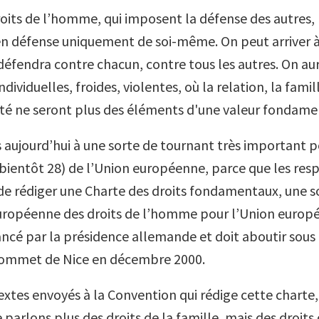
droits de l’homme, qui imposent la défense des autres,
n défense uniquement de soi-même. On peut arriver à
défendra contre chacun, contre tous les autres. On aur
ndividuelles, froides, violentes, où la relation, la famil
é ne seront plus des éléments d'une valeur fondame
ujourd’hui à une sorte de tournant très important po
ientôt 28) de l’Union européenne, parce que les res
 de rédiger une Charte des droits fondamentaux, une s
uropéenne des droits de l’homme pour l’Union europ
lancé par la présidence allemande et doit aboutir sous
 sommet de Nice en décembre 2000.
xtes envoyés à la Convention qui rédige cette charte, i
e parlons plus des droits de la famille, mais des droi