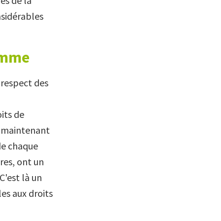
es de la
nsidérables
homme
 respect des
its de
t maintenant
de chaque
res, ont un
C'est là un
es aux droits