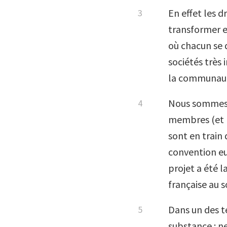
En effet les 
transformer e
où chacun se 
sociétés très i
la communaut
Nous sommes a
membres (et b
sont en train
convention e
projet a été 
française au
Dans un des te
substance : n