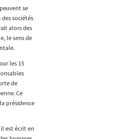
 peuvent se
 des sociétés
ait alors des
le, le sens de
ntale.
ur les 15
ponsables
orte de
éenne. Ce
 la présidence
l est écrit en
ts des hommes,