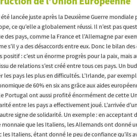
truction de l’Union Européenne
 été lancée juste après la Deuxième Guerre mondiale p
ope, ce qu'elle a globalement réussi. Il n’est pas ques
ue des pays, comme la France et l’Allemagne par exe
e s’il y a des désaccords entre eux. Donc le bilan des
s positif : c'est un énorme progrès pour la paix, mais a
 tissu de relations s'est créé entre tous ces pays. Un
 les pays les plus en difficultés. L’Irlande, par exempl
onomique de 60% en six ans grâce aux aides européen
le Portugal ont aussi profité énormément de cette U
arité entre les pays a effectivement joué. L’arrivée d
 autre signe de solidarité. Un exemple : en acceptant 
monnaie que les Italiens, les Allemands ont donné u
c les Italiens, étant donné le peu de confiance qu’ils a