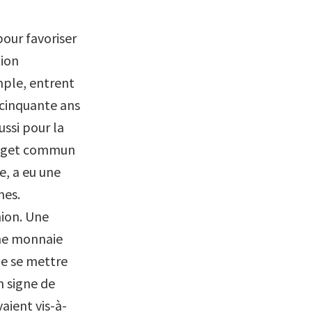
our favoriser
tion
mple, entrent
 cinquante ans
ussi pour la
 budget commun
e, a eu une
nes.
nion. Une
’une monnaie
de se mettre
n signe de
vaient vis-à-