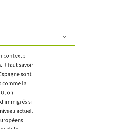
un contexte
Il faut savoir
l’Espagne sont
ys comme la
NU, on
d’immigrés si
 niveau actuel.
 Européens