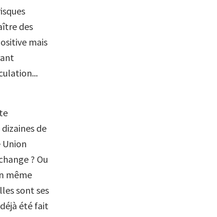
risques
ître des
ositive mais
rant
ulation...
te
 dizaines de
e Union
échange ? Ou
 un même
lles sont ses
déjà été fait