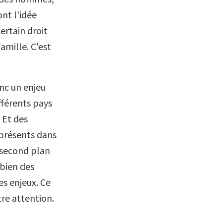
nt l'idée
certain droit
mille. C'est
nc un enjeu
ifférents pays
 Et des
présents dans
 second plan
bien des
es enjeux. Ce
tre attention.