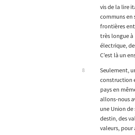
vis de la lire
communs en se
frontières en
très longue à 
électrique, de
C'est là un en
Seulement, un
construction 
pays en même
allons-nous a
une Union de 
destin, des va
valeurs, pour 