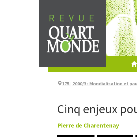
Aller
directement
au
contenu
175 | 2000/3
:
Mondialisation et pa
Cinq enjeux pou
Pierre
de Charentenay