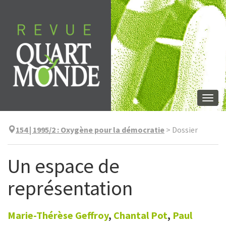
Aller
directement
au
contenu
Togg
navi
154 | 1995/2
:
Oxygène pour la démocratie
>
Dossier
Un espace de
représentation
Marie-Thérèse
Geffroy
,
Chantal
Pot
,
Paul