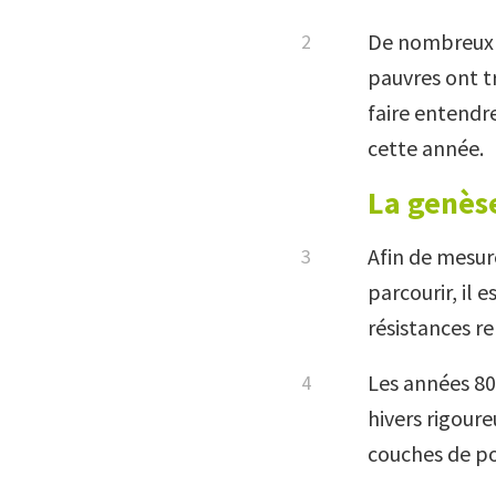
De nombreux t
pauvres ont t
faire entendr
cette année.
La genès
Afin de mesur
parcourir, il 
résistances r
Les années 80
hivers rigoure
couches de pop