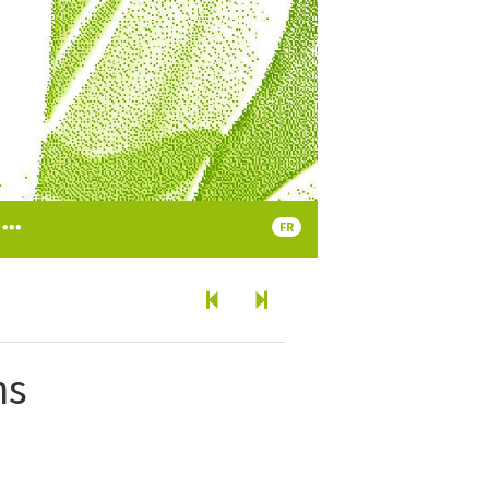
FR
ns