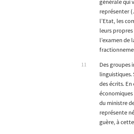
générale qui 
représenter (
l’Etat, les co
leurs propres
l’examen de l
fractionnemen
Des groupes 
linguistiques
des écrits. E
économiques e
du ministre de
représente né
guère, à cett