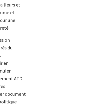
ailleurs et
homme et
pour une
reté.
ssion
rès du
s
ir en
rmuler
uvement ATD
res
nier document
politique