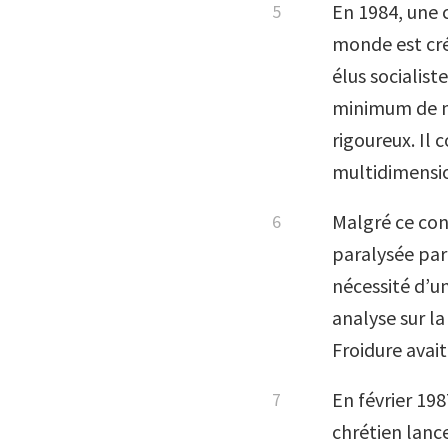
En 1984, une 
monde est cré
élus socialist
minimum de mo
rigoureux. Il
multidimension
Malgré ce con
paralysée par
nécessité d’u
analyse sur l
Froidure avait
En février 19
chrétien lanc