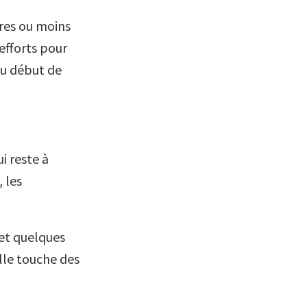
vres ou moins
efforts pour
au début de
i reste à
 les
et quelques
elle touche des