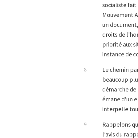
socialiste fai
Mouvement AT
un document
droits de l’h
priorité aux s
instance de co
Le chemin par
beaucoup plus
démarche de « 
émane d’un en
interpelle tou
Rappelons qu’
l’avis du rapp