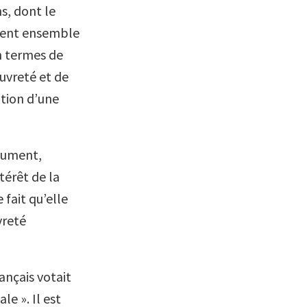
s, dont le
ient ensemble
n termes de
uvreté et de
ation d’une
cument,
térêt de la
 fait qu’elle
vreté
nçais votait
e ». Il est