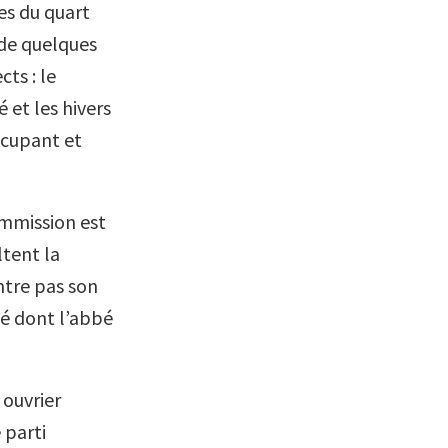
es du quart
 de quelques
ts : le
 et les hivers
ccupant et
ommission est
ltent la
ntre pas son
té dont l’abbé
 ouvrier
 parti