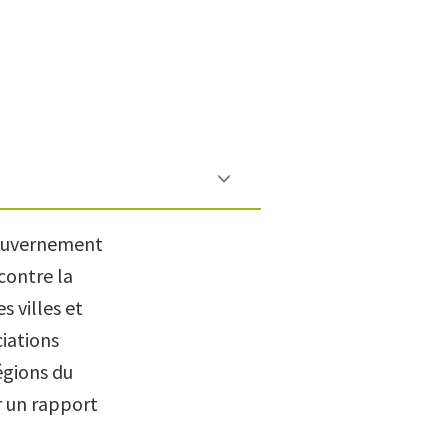
 gouvernement
contre la
 villes et
ciations
égions du
r un rapport