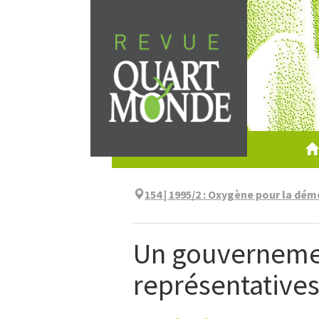
Aller
directement
au
contenu
154 | 1995/2
:
Oxygène pour la dém
Un gouvernemen
représentative