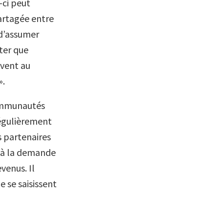
-ci peut
artagée entre
 d’assumer
ter que
uvent au
».
communautés
régulièrement
s partenaires
 à la demande
venus. Il
 se saisissent