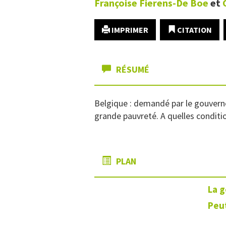
Françoise
Fierens-De Boe
et
IMPRIMER
CITATION
RÉSUMÉ
Belgique : demandé par le gouverne
grande pauvreté. A quelles condition
PLAN
La 
Peut