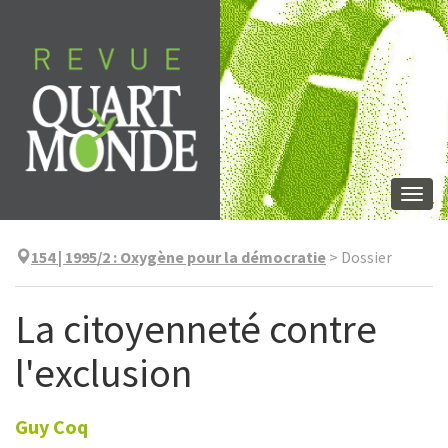
Aller
directement
au
contenu
Togg
navi
154 | 1995/2
:
Oxygène pour la démocratie
>
Dossier
La citoyenneté contre
l'exclusion
Guy
Coq