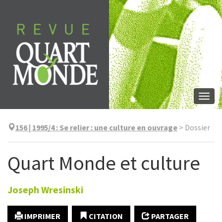
Aller
directement
au
contenu
Togg
navi
156 | 1995/4
:
Se relier : une culture en ouvrage
>
Dossier
Quart Monde et culture
Joseph
Wresinski
IMPRIMER
CITATION
PARTAGER